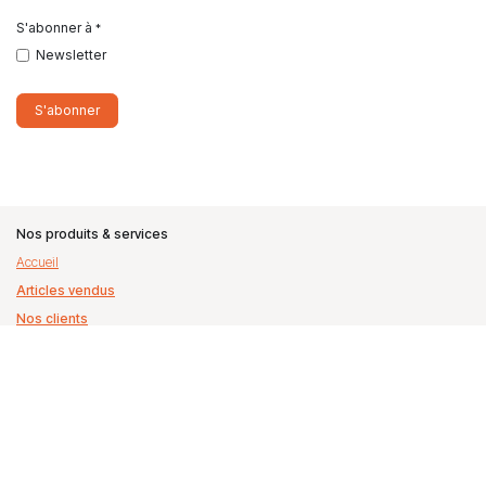
S'abonner à
*
Newsletter
S'abonner
Nos produits & services
Accueil
Articles vendus
Nos clients
Qui sommes nous
Politique de confidentialité
CGV
Mentions légales
Rejoignez-nous