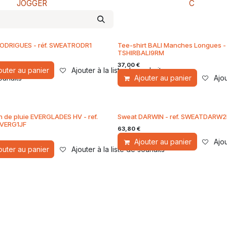
JOGGER
C
ODRIGUES - réf. SWEATRODR1
Tee-shirt BALI Manches Longues - 
TSHIRBALI9RM
37,00
€
outer au panier
Ajouter à la liste de souhaits
souhaits
Ajouter au panier
Ajou
n de pluie EVERGLADES HV - ref.
Sweat DARWIN - ref. SWEATDARW
VERG1JF
63,80
€
Ajouter au panier
Ajou
souhaits
outer au panier
Ajouter à la liste de souhaits