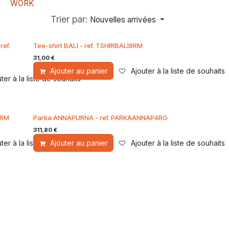
WORK
Trier par:
Nouvelles arrivées
ref.
Tee-shirt BALI - ref. TSHIRBALI8RM
31,00
€
Ajouter au panier
Ajouter à la liste de souhaits
ter à la liste de souhaits
2RM
Parka ANNAPURNA - ref. PARKAANNAP4RG
311,80
€
ter à la liste de souhaits
Ajouter au panier
Ajouter à la liste de souhaits