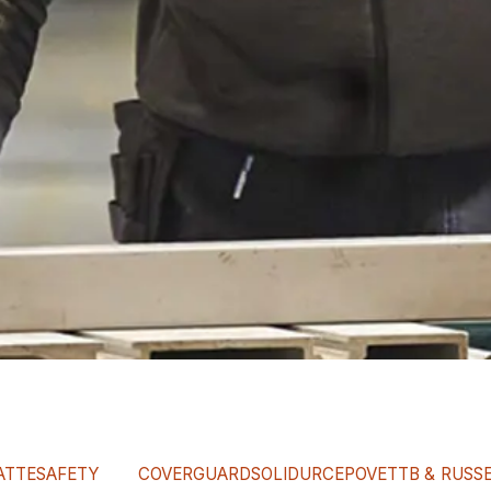
ATTE
SAFETY
COVERGUARD
SOLIDUR
CEPOVETT
B &
RUSS