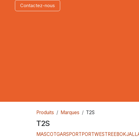
Contactez​-n​ous
Produits
Marques
T2S
T2S
MASCOT
GARSPORT
PORTWEST
REEBOK
JALL