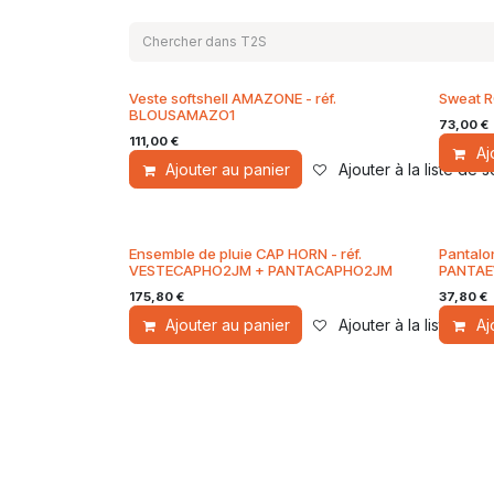
Veste softshell AMAZONE - réf.
Sweat R
BLOUSAMAZO1
73,00
€
111,00
€
Aj
Ajouter au panier
Ajouter à la liste de 
Ensemble de pluie CAP HORN - réf.
Pantalo
VESTECAPHO2JM + PANTACAPHO2JM
PANTAE
175,80
€
37,80
€
Ajouter au panier
Ajouter à la liste de 
Aj