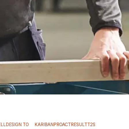
ELL
DESIGN TO
KARIBAN
PROACT
RESULT
T2S