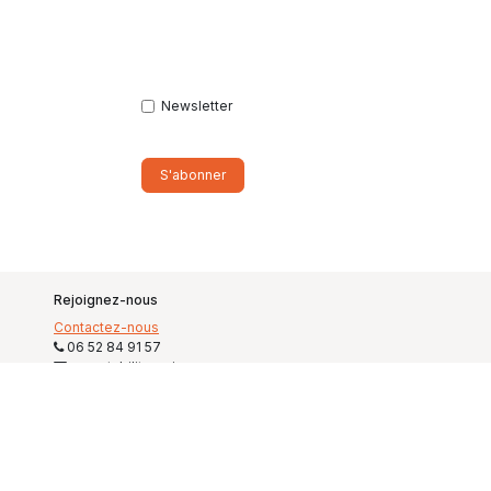
Newsletter
S'abonner
Rejoignez-nous
Contactez-nous
06 52 84 91 57
comptabilite@ciweo.com