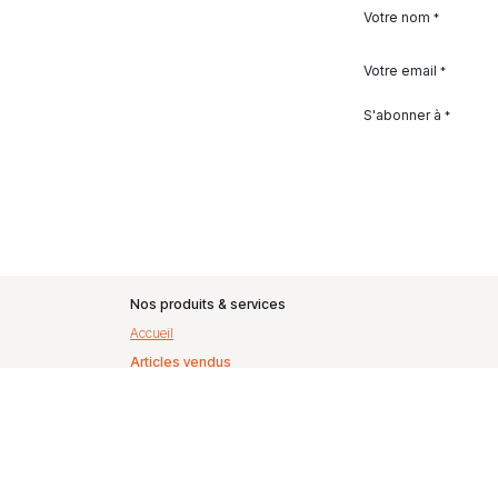
Votre nom
*
Votre email
*
S'abonner à
*
Nos produits & services
Accueil
Articles vendus
Nos clients
Qui sommes nous
Politique de confidentialité
CGV