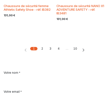
Chaussure de sécurité femme
Chaussure de sécurité NANO X1
Athletic Safety Shoe - réf. IB382
ADVENTURE SAFETY - réf.
IB3481
131,00
€
131,00
€
1
2
3
4
…
10
Votre nom
*
Votre email
*
S'abonner à
*