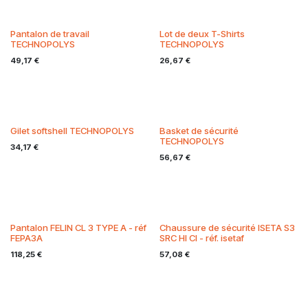
Pantalon de travail
Lot de deux T-Shirts
TECHNOPOLYS
TECHNOPOLYS
49,17
€
26,67
€
Gilet softshell TECHNOPOLYS
Basket de sécurité
TECHNOPOLYS
34,17
€
56,67
€
Pantalon FELIN CL 3 TYPE A - réf
Chaussure de sécurité ISETA S3
FEPA3A
SRC HI CI - réf. isetaf
118,25
€
57,08
€