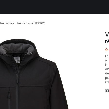
lients
Infos EPI
Qui sommes-nous ?
TECHNOPOLYS
shell à capuche KX3 - réf KX362
V
r
La
à 
im
di
de
pl
C’
83