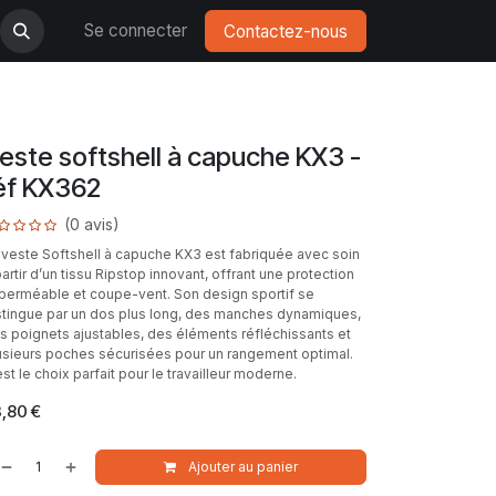
Se connecter
Contactez-nous
este softshell à capuche KX3 -
éf KX362
(0 avis)
 veste Softshell à capuche KX3 est fabriquée avec soin
partir d’un tissu Ripstop innovant, offrant une protection
perméable et coupe-vent. Son design sportif se
stingue par un dos plus long, des manches dynamiques,
s poignets ajustables, des éléments réfléchissants et
usieurs poches sécurisées pour un rangement optimal.
est le choix parfait pour le travailleur moderne.
,80
€
Ajouter au panier