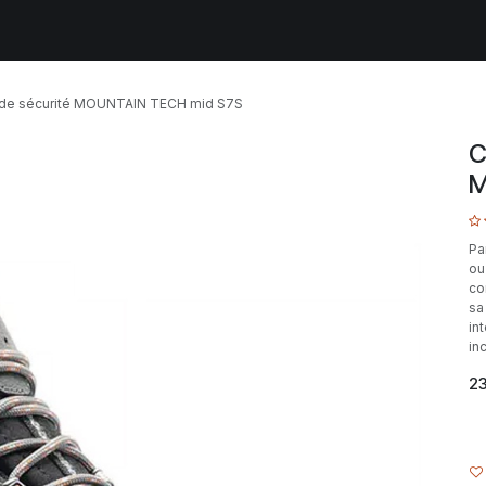
lients
Infos EPI
Qui sommes-nous ?
TECHNOPOLYS
de sécurité MOUNTAIN TECH mid S7S
C
M
Pa
ou
co
sa
in
in
2