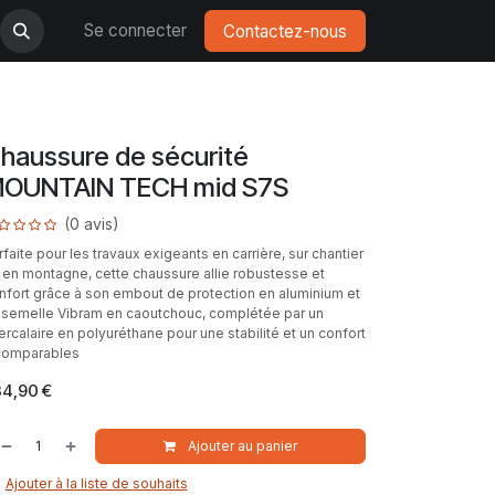
Se connecter
Contactez-nous
haussure de sécurité
OUNTAIN TECH mid S7S
(0 avis)
rfaite pour les travaux exigeants en carrière, sur chantier
 en montagne, cette chaussure allie robustesse et
nfort grâce à son embout de protection en aluminium et
 semelle Vibram en caoutchouc, complétée par un
tercalaire en polyuréthane pour une stabilité et un confort
comparables
34,90
€
Ajouter au panier
Ajouter à la liste de souhaits