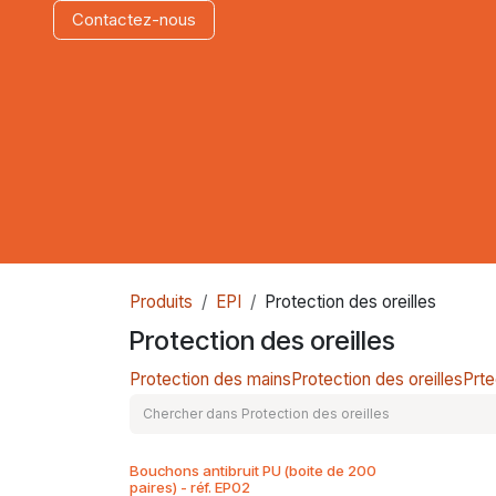
Contactez​-n​ous
Produits
EPI
Protection des oreilles
Protection des oreilles
Protection des mains
Protection des oreilles
Prte
Bouchons antibruit PU (boite de 200
paires) - réf. EP02