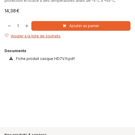
protection efficace à des températures allant de -5°C à +55°C.
14,38
€
Ajouter au panier
Ajouter à la liste de souhaits
Documents
Fiche produit casque HD7V.fr.pdf
Nos produits & services